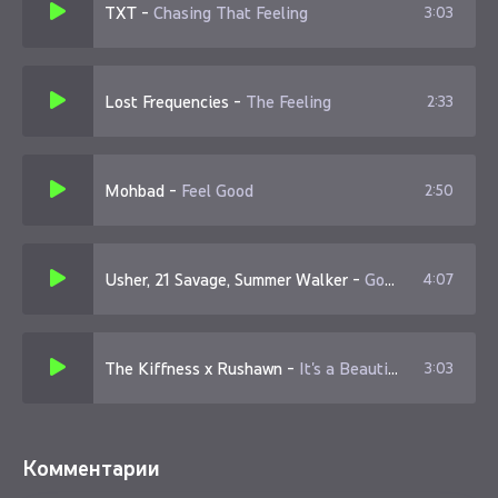
TXT
-
Chasing That Feeling
3:03
I'm feeling good
Lost Frequencies
-
The Feeling
2:33
Mohbad
-
Feel Good
2:50
Usher, 21 Savage, Summer Walker
-
Good Good
4:07
The Kiffness x Rushawn
-
It's a Beautiful Day
3:03
Комментарии