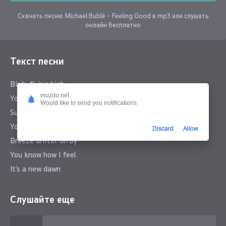
Скачать песню Michael Bublé - Feeling Good в mp3 или слушать
онлайн бесплатно
Текст песни
Birds flying high
muzdo.net
You know how I feel
Would like to send you notifications
Sun in the sky
You know how I feel
Discard
Allow
Breeze driftin' on by
You know how I feel
It's a new dawn
It's a new day
It's a new life
Слушайте еще
For me
And I'm feeling good