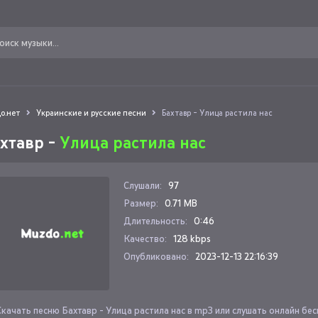
о.нет
Украинские и русские песни
Бахтавр - Улица растила нас
хтавр -
Улица растила нас
Слушали:
97
Размер:
0.71 MB
Длительность:
0:46
Качество:
128 kbps
Опубликовано:
2023-12-13 22:16:39
Скачать песню Бахтавр - Улица растила нас в mp3 или слушать онлайн бе