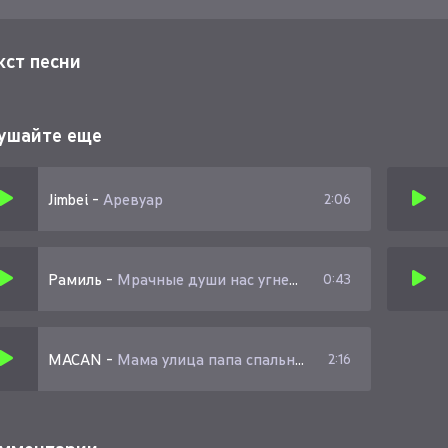
кст песни
ушайте еще
Jimbei
-
Аревуар
2:06
Рамиль
-
Мрачные души нас угнетали словно улица
0:43
MACAN
-
Мама улица папа спальный
2:16