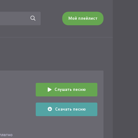
Мой плейлист
Слушать песню
Скачать песню
сплатно