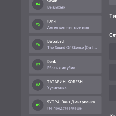
Sayan
Выдыхаю
Те
Юпи
Ангел шепчет моё имя
Сл
Disturbed
The Sound Of Silence (Cyril Riley Remix)
Donk
Ебать я их убил
ТАТАРИН, KORESH
Хулиганка
5УТРА, Ваня Дмитриенко
Не представляешь