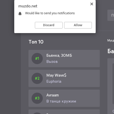
muzdo.net
Would like to send you notifications
Discard
Allow
Топ 10
Музд
Ба
Бьянка, ЗОМБ
Вызов
May Wave$
Euphoria
Avraam
В танце кружим