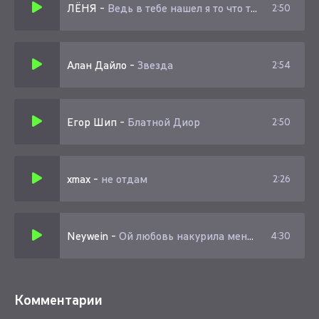
ЛЁНЯ
-
Ведь в тебе нашел я то что так давно искал
2:50
Мою мелодию вспомнит весь зал
Ведь моя муза теперь уникал
До нашей встречи я нет не искал
Алан Дайло
-
Звезда
2:54
Егор Шип
-
Блатной Диор
2:50
xmax
-
не отдам
2:26
Neywein
-
Ой любовь накурила меня дурью
4:30
Комментарии