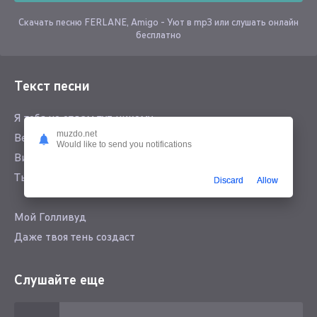
Скачать песню FERLANE, Amigo - Уют в mp3 или слушать онлайн
бесплатно
Текст песни
Я тебя не отдам тут никому
muzdo.net
Ведь среди людей мой глаз
Would like to send you notifications
Видит лишь одну
Ты мой белый свет мой храм
Discard
Allow
Мой Голливуд
Даже твоя тень создаст
Для меня уют
Я поломал тут две сотни зеркал
Слушайте еще
Пока тебя рядом в них не встречал