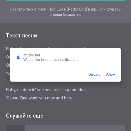
Скачать песню Next - Too Close (Radio Edit) в mp3 или слушать
онлайн бесплатно
Текст песни
Baby, when we're grindin', I get so excited
muzdo.net
Ooh how I like it, I try but I can't fight it
Would like to send you notifications
Oh, you're dancin' real close, 'plus it's real, real slow
You know you're makin' it hard for me
Discard
Allow
Baby, us dancin' so close ain't a good idea
'Cause I'ma want you now and here
The way that you shake it on me
Makes me want you so bad sexually, oh girl
Слушайте еще