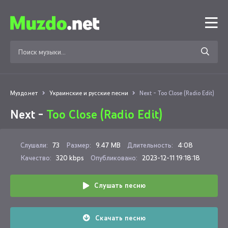
Муздо.нет
Украинские и русские песни
Next - Too Close (Radio Edit)
Next -
Too Close (Radio Edit)
Слушали:
73
Размер:
9.47 MB
Длительность:
4:08
Качество:
320 kbps
Опубликовано:
2023-12-11 19:18:18
Слушать песню
Скачать песню