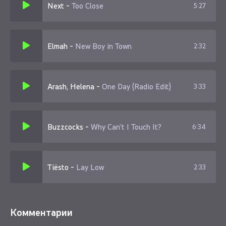
Next
-
Too Close
5:27
Elmah
-
New Boy in Town
2:32
Arash, Helena
-
One Day (Radio Edit)
3:33
Buzzcocks
-
Why Can't I Touch It?
6:34
Tiësto
-
Lay Low
2:33
Комментарии