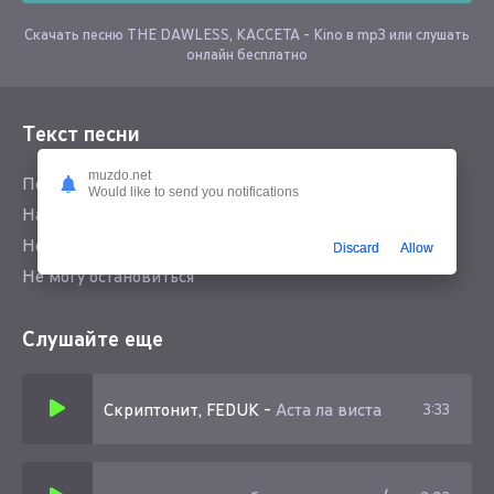
Скачать песню THE DAWLESS, KACCETA - Kino в mp3 или слушать
онлайн бесплатно
Текст песни
muzdo.net
Перестать бежать значит остановиться
Would like to send you notifications
Надо в себе искать, что всю жизнь тебе было близко
Не могу остановиться
Discard
Allow
Не могу остановиться
Слушайте еще
Скриптонит, FEDUK
-
Аста ла виста
3:33