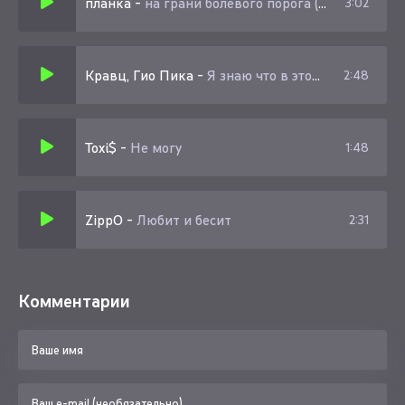
планка
-
на грани болевого порога (speed up)
3:02
Кравц, Гио Пика
-
Я знаю что в этой суете ты мой человек
2:48
Toxi$
-
Не могу
1:48
ZippO
-
Любит и бесит
2:31
Комментарии