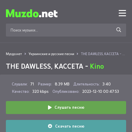
Муздо.нет
Украинские и русские песни
THE DAWLESS, KACCETA - Kino
THE DAWLESS, KACCETA -
Kino
Слушали:
71
Размер:
8.39 MB
Длительность:
3:40
Качество:
320 kbps
Опубликовано:
2023-12-10 00:47:53
Слушать песню
Скачать песню