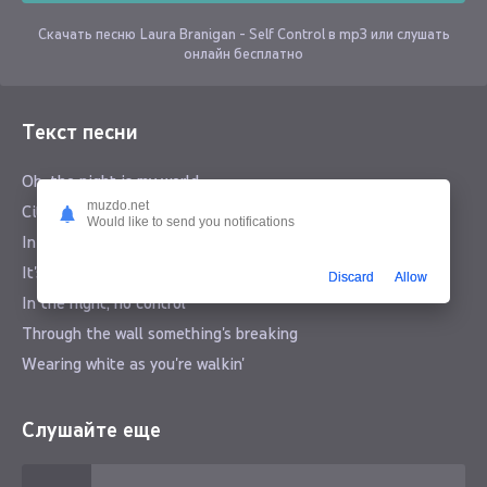
Скачать песню Laura Branigan - Self Control в mp3 или слушать
онлайн бесплатно
Текст песни
Oh, the night is my world
muzdo.net
City light painted girl
Would like to send you notifications
In the day nothing matters
It's the night time that flatters
Discard
Allow
In the night, no control
Through the wall something's breaking
Wearing white as you're walkin'
Down the street of my soul
Слушайте еще