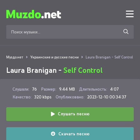
Муздо.нет
Украинские и русские песни
Laura Branigan - Self Control
Laura Branigan -
Self Control
Слушали:
76
Размер:
9.44 MB
Длительность:
4:07
Качество:
320 kbps
Опубликовано:
2023-12-10 00:34:37
Слушать песню
Скачать песню