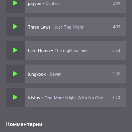
payton
-
Control
2:39
Three Laws
-
Just The Night
4:33
Lord Huron
-
The night we met
3:28
Jungkook
-
Seven
3:05
Vistas
-
One More Night With No One
3:20
Комментарии