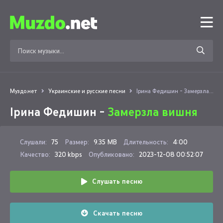
Муздо.нет
Украинские и русские песни
Ірина Федишин - Замерзла вишня
Ірина Федишин -
Замерзла вишня
Слушали:
75
Размер:
9.35 MB
Длительность:
4:00
Качество:
320 kbps
Опубликовано:
2023-12-08 00:52:07
Слушать песню
Скачать песню