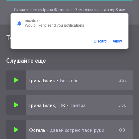
Скачать песню Ірина Федишин - Замерзла вишня в mp3 или
слушать онлайн бесплатно
muzdo.net
Would like to send you notifications
Текст песни
Discard
Allow
Слушайте еще
Ірина Білик
-
Без тебе
3:32
Ірина Білик, ТІК
-
Тантра
3:50
Фогель
-
давай согрею твои руки
0:31