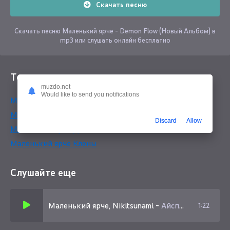
Скачать песню
Скачать песню Маленький ярче - Demon Flow (Новый Альбом) в
mp3 или слушать онлайн бесплатно
Текст песни
muzdo.net
Would like to send you notifications
Маленький ярче, Nikitsunami Айспик
Маленький ярче Инстинкты
Discard
Allow
Маленький ярче Демоны
Маленький ярче Клоны
Слушайте еще
Маленький ярче, Nikitsunami
-
Айспик
1:22