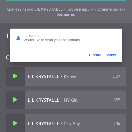
Скачать песню LIL KRYSTALLL - Кобра в mp3 или слушать онлайн
бесплатно
Текст песни
muzdo.net
Would like to send you notifications
Discard
Allow
Слушайте еще
LIL KRYSTALLL
-
K-love
2:07
LIL KRYSTALLL
-
NY Girl
1:55
LIL KRYSTALLL
-
City Boy
2:16