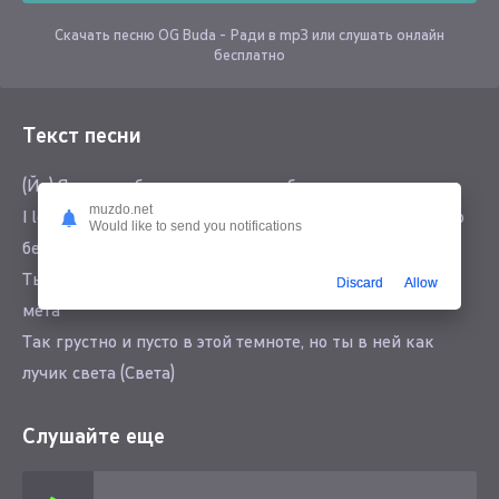
Скачать песню OG Buda - Ради в mp3 или слушать онлайн
бесплатно
Текст песни
(Йе) Я ради тебя хоть умру, хоть убью человека
muzdo.net
I love you, I love you, I love you, I love you, I love you — и это
Would like to send you notifications
бесконечно
Ты реально тот самый рарный item, бейби, ты реально
Discard
Allow
мета
Так грустно и пусто в этой темноте, но ты в ней как
лучик света (Света)
Слушайте еще