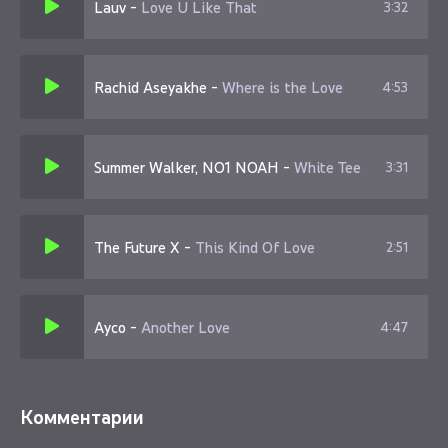
Lauv
-
Love U Like That
3:32
Rachid Aseyakhe
-
Where is the Love
4:53
Summer Walker, NO1 NOAH
-
White Tee
3:31
The Future X
-
This Kind Of Love
2:51
Ayco
-
Another Love
4:47
Комментарии