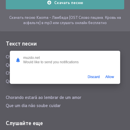
Скачать песню
Скачать песню Kaoma - Ламбада (OST Слово пацана. Кровь на
асфальте) в mp3 или слушать онлайн бесплатно
Текст песни
Chorando se foi
muzdo.net
Would like to send you notifications
Quem um dia só me fez chorar
Chorando se foi
Discard
Allow
Quem um dia só me fez chorar
Chorando estará ao lembrar de um amor
Que um dia não soube cuidar
Chorando estará ao lembrar de um amor
Que um dia não soube cuidar
Слушайте еще