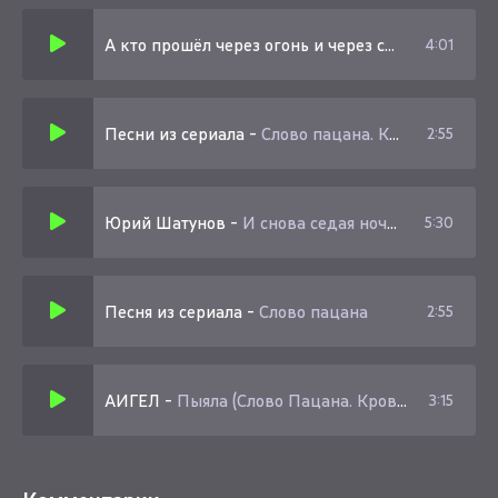
А кто прошёл через огонь и через смерть
-
Слово
4:01
Песни из сериала
-
Слово пацана. Кровь на асфальте (Альбом)
2:55
Юрий Шатунов
-
И снова седая ночь (OST Слово пацана. Кровь на асфальте)
5:30
Песня из сериала
-
Слово пацана
2:55
АИГЕЛ
-
Пыяла (Слово Пацана. Кровь на асфальте 2023)
3:15