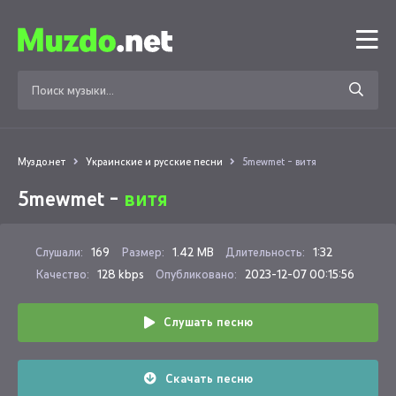
Муздо.нет
Украинские и русские песни
5mewmet - витя
5mewmet -
витя
Слушали:
169
Размер:
1.42 MB
Длительность:
1:32
Качество:
128 kbps
Опубликовано:
2023-12-07 00:15:56
Слушать песню
Скачать песню