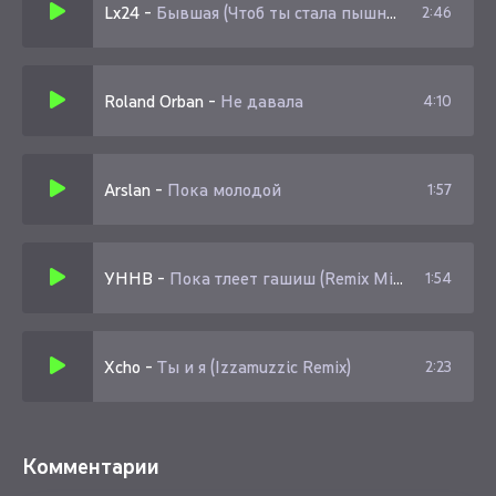
Lx24
-
Бывшая (Чтоб ты стала пышная)
2:46
Я такой крутой! У меня в руках помада
Я помажу ей на столе пина колада
Roland Orban
-
Не давала
4:10
Arslan
-
Пока молодой
1:57
УННВ
-
Пока тлеет гашиш (Remix Mirniyy)
1:54
Xcho
-
Ты и я (Izzamuzzic Remix)
2:23
Комментарии