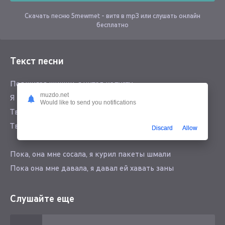
Скачать песню 5mewmet - витя в mp3 или слушать онлайн
бесплатно
Текст песни
Поджигая шишки, я читал капусту
muzdo.net
Я скурил все листья, закатив rave-тусу
Would like to send you notifications
Твоя бывшая пришла, чтоб меня увидеть
Твоя бывшая ушла, чтоб тебя не видеть
Discard
Allow
Пока, она мне сосала, я курил пакеты шмали
Пока она мне давала, я давал ей хавать заны
Пока она мне сосала, я курил и было мало
Пока она мне давала, я давал ей на
Слушайте еще
Я уже с шестого класса продавал марихуану
Я уже с седьмого класса всем толкал таблетки ксана