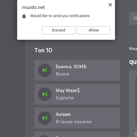
muzdo.net
Would like to send you notifications
Discard
Allow
Топ 10
Музд
qu
Бьянка, ЗОМБ
Вызов
May Wave$
Euphoria
Avraam
В танце кружим