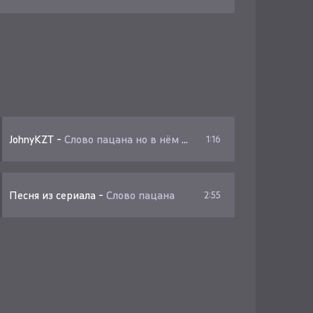
JohnyKZT
-
Слово пацана но в нём страх и боль
1:16
Песня из сериала
-
Слово пацана
2:55