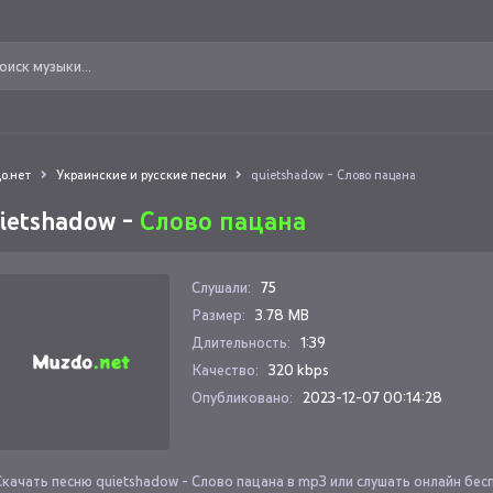
о.нет
Украинские и русские песни
quietshadow - Слово пацана
ietshadow -
Слово пацана
Слушали:
75
Размер:
3.78 MB
Длительность:
1:39
Качество:
320 kbps
Опубликовано:
2023-12-07 00:14:28
Скачать песню quietshadow - Слово пацана в mp3 или слушать онлайн бес