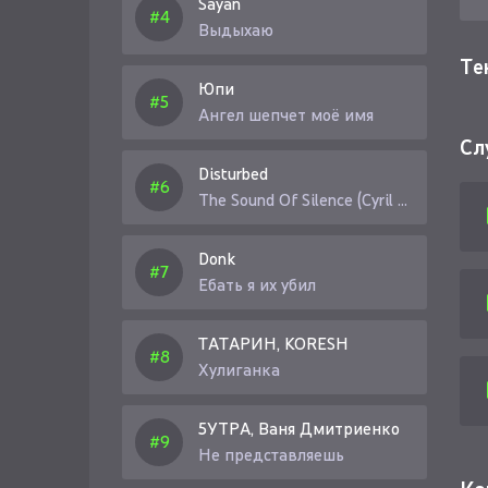
Sayan
Выдыхаю
Те
Юпи
Ангел шепчет моё имя
Сл
Disturbed
The Sound Of Silence (Cyril Riley Remix)
Donk
Ебать я их убил
ТАТАРИН, KORESH
Хулиганка
5УТРА, Ваня Дмитриенко
Не представляешь