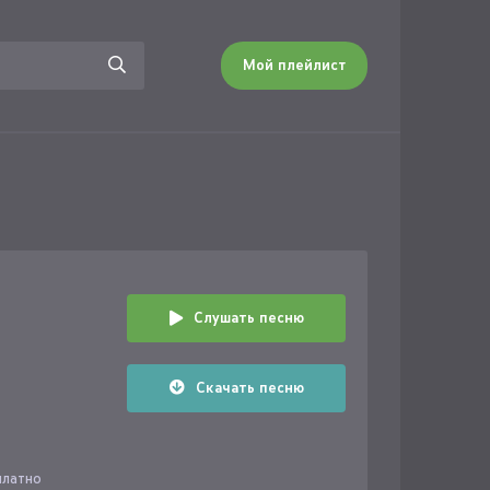
Мой плейлист
Слушать песню
Скачать песню
платно