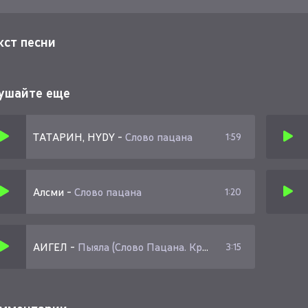
кст песни
ушайте еще
ТАТАРИН, HYDY
-
Слово пацана
1:59
Алсми
-
Слово пацана
1:20
АИГЕЛ
-
Пыяла (Слово Пацана. Кровь на асфальте 2023)
3:15