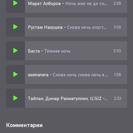
Марат Алборов
-
Ночь мне не до сна смотрю на звёзды вижу тебя
2:58
Слышу знакомую речь, вижу облик твой
Ну почему это только во сне?
Белая ночь опустилась как облако
Рустам Нахушев
-
Снова ночь опустилась
3:56
Баста
-
Тёмная ночь
3:50
xxxmanera
-
Снова ночь снова ночь я курю style
1:58
Тайпан, Динар Рахматуллин, IL'GIZ
-
Снова день 
2:33
Комментарии