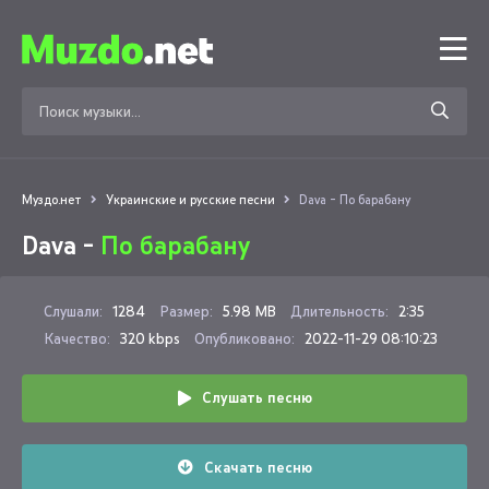
Муздо.нет
Украинские и русские песни
Dava - По барабану
Dava -
По барабану
Слушали:
1284
Размер:
5.98 MB
Длительность:
2:35
Качество:
320 kbps
Опубликовано:
2022-11-29 08:10:23
Слушать песню
Скачать песню