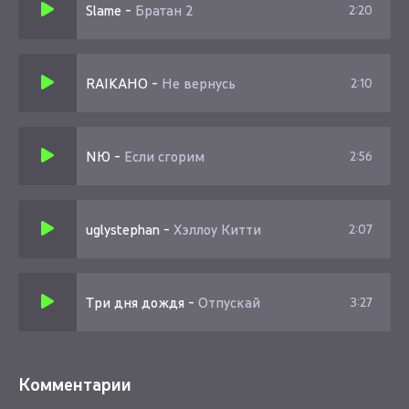
Slame
-
Братан 2
2:20
Сделай необратимым
Он же сделает больно
И сделает это красиво
RAIKAHO
-
Не вернусь
2:10
Тебе будет лучше соло
Вчера было невыносимо
NЮ
-
Если сгорим
2:56
А сегодня тебе по барабану
С кем по барам пьяной
Вы теперь с ним не пара
uglystephan
-
Хэллоу Китти
2:07
Пропал на радарах
Тебе по барабану
Три дня дождя
-
Отпускай
3:27
С кем по барам пьяной
Его отпусти и залечи раны
Комментарии