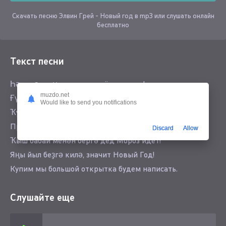
Скачать песню Элвин Грей - Новый год в mp3 или слушать онлайн
бесплатно
Текст песни
Һә тигәнсе үтеп китте ещё один год!
muzdo.net
Ғүмер шулай тиҙ үтә ул не заметишь, вот
Would like to send you notifications
Ҡунаҡҡа, ошо байрамға приглашаем вас
Приходите, приносите много күстәнәс
Discard
Allow
Ҡыш бабай менән бергә дед Мороз идёт!
Яңы йыл беҙгә килә, значит Новый Год!
Купим мы большой открытка будем написать.
Слушайте еще