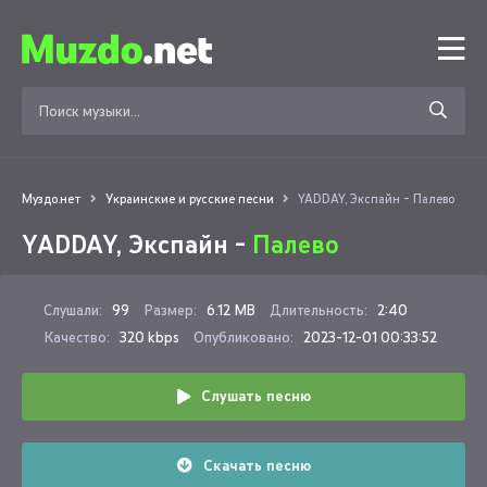
Муздо.нет
Украинские и русские песни
YADDAY, Экспайн - Палево
YADDAY, Экспайн -
Палево
Слушали:
99
Размер:
6.12 MB
Длительность:
2:40
Качество:
320 kbps
Опубликовано:
2023-12-01 00:33:52
Слушать песню
Скачать песню