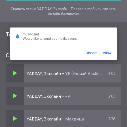
Скачать песню YADDAY, Экспайн - Палево в mp3 или слушать
онлайн бесплатно
Текст песни
muzdo.net
Would like to send you notifications
Discard
Allow
Слушайте еще
YADDAY, Экспайн
-
YE (Новый Альбом)
2:05
YADDAY, Экспайн
-
+V
2:05
YADDAY, Экспайн
-
Матрица
2:28