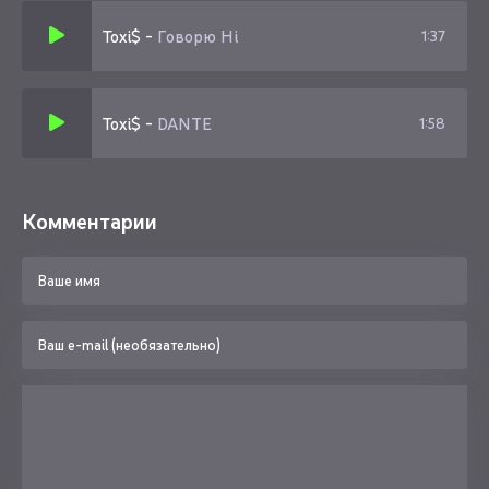
Toxi$
-
Говорю Hi
1:37
Toxi$
-
DANTE
1:58
Комментарии