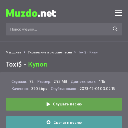
Муздо.нет
Украинские и русские песни
Toxi$ - Купол
Toxi$ -
Купол
Слушали:
72
Размер:
2.93 MB
Длительность:
1:16
Качество:
320 kbps
Опубликовано:
2023-12-01 00:02:15
Слушать песню
Скачать песню