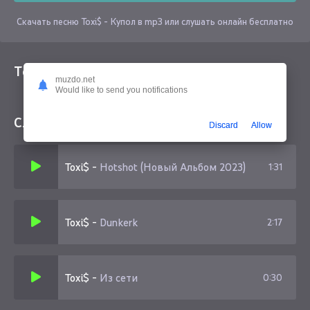
Скачать песню Toxi$ - Купол в mp3 или слушать онлайн бесплатно
Текст песни
muzdo.net
Would like to send you notifications
Слушайте еще
Discard
Allow
Toxi$
-
Hotshot (Новый Альбом 2023)
1:31
Toxi$
-
Dunkerk
2:17
Toxi$
-
Из сети
0:30