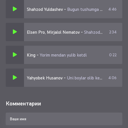
Shahzod Yuldashev
-
Bugun tushumga kirdi sog'inib yig'lab ketdi Cover
4:46
Elsen Pro, Mirjalol Nematov
-
Shahzoda, Diyora
2:34
King
-
Yorim mendan yulib ketdi
0:22
Yahyobek Husanov
-
Uni boylar olib ketdi
4:06
Комментарии