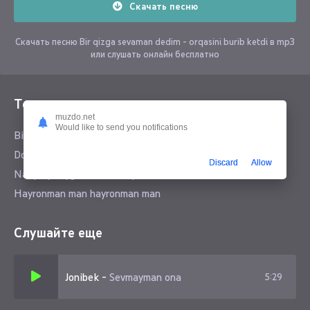
Скачать песню
Скачать песню Bir qizga sevaman dedim - orqasini burib ketdi в mp3
или слушать онлайн бесплатно
Текст песни
muzdo.net
Would like to send you notifications
Bir qizga sevaman dedim orqasini burib ketdi
Dostimga sevma dedim qizlar bilan yurib ketdi
Discard
Allow
Na qilay suyganlarim bari yuzin burib ketdi
Hayronman man hayronman man
Слушайте еще
Jonibek
-
Sevmayman ona
5:29