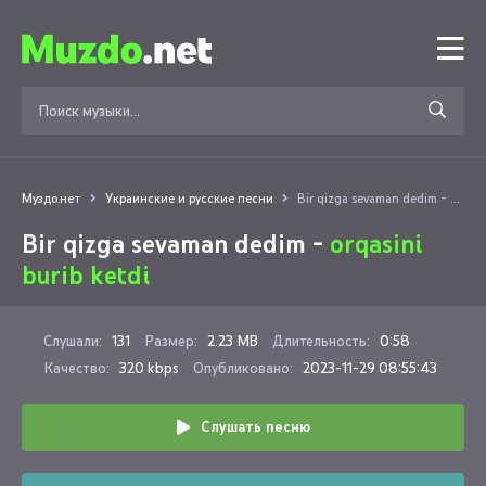
Муздо.нет
Украинские и русские песни
Bir qizga sevaman dedim - orqasini burib ketdi
Bir qizga sevaman dedim -
orqasini
burib ketdi
Слушали:
131
Размер:
2.23 MB
Длительность:
0:58
Качество:
320 kbps
Опубликовано:
2023-11-29 08:55:43
Слушать песню