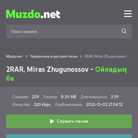
Муздо.нет
Украинские и русские песни
2RAR, Miras Zhugunossov - Ойладың ба
2RAR, Miras Zhugunossov -
Ойладың
ба
Слушали:
209
Размер:
8.39 MB
Длительность:
3:39
Качество:
320 kbps
Опубликовано:
2023-12-02 21:54:12
Слушать песню