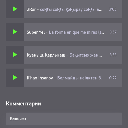
2Rar
-
соңғы соңғы қоңырау соңғы вальс
3:05
Super Yei
-
La forma en que me miras (speed up)
3:57
Қуаныш, Қарлығаш
-
Бақытсыз жан болмайды
3:53
Il’han Ihsanov
-
Болмайды неілктен болмайды
0:22
Комментарии