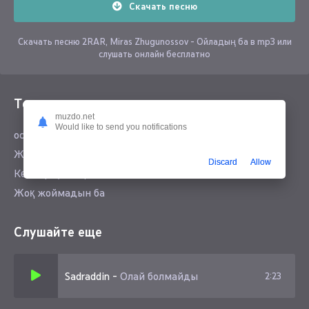
Скачать песню
Скачать песню 2RAR, Miras Zhugunossov - Ойладың ба в mp3 или
слушать онлайн бесплатно
Текст песни
muzdo.net
Would like to send you notifications
осындай жағдай болмайды деп
Жүрегің менен тоңбайды деп
Discard
Allow
Көздерің жасқа толмайды деп
Жоқ жоймадын ба
Слушайте еще
Sadraddin
-
Олай болмайды
2:23