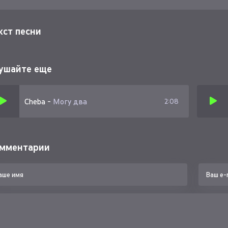
кст песни
ушайте еще
Cheba
-
Могу два
2:08
мментарии