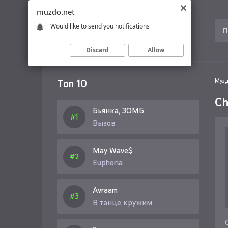
muzdo.net
Would like to send you notifications
Discard
Allow
Топ 10
Музд
Ch
Бьянка, ЗОМБ
Вызов
May Wave$
Euphoria
Avraam
В танце кружим