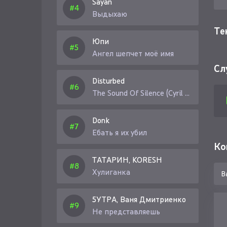
Sayan
Выдыхаю
Те
Юпи
Ангел шепчет моё имя
Сл
Disturbed
The Sound Of Silence (Cyril Riley Remix)
Donk
Ебать я их убил
Ко
ТАТАРИН, KORESH
Хулиганка
5УТРА, Ваня Дмитриенко
Не представляешь