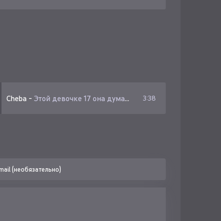
Cheba
-
Этой девочке 17 она думает ей можно раздвигать ноги в прихожей
3:38