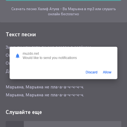
Скачать песню Халиф Атуев - Ва Марьяна в mp3 или слушать
онлайн бесплатно
Текст песни
Зима ли или лето ли она всегда в зелёном
muzdo.net
Она желанна её зовут Марьяна
Would like to send you notifications
Она ходит по рукам её хватит на всех
Даст то даст кто не даст пылью пыль смеху смех
Discard
Allow
Марьяна, Марьяна не пла-а-а-ч-ч-ч-ч.
Марьяна, Марьяна не пла-а-а-ч-ч-ч-ч.
Тишина, тссс, тише, тишина, тссс.
Тишина, тссс, тише, тишина, тссс.
Слушайте еще
Но оказалось я её люблю не один