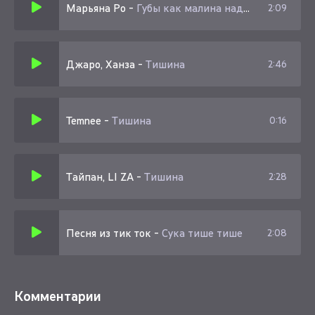
Марьяна Ро
-
Губы как малина надувают бабл гам (speed up)
2:09
Mom and Diki, Mom and Dayman, Mom and Make вместе с
ним
Корабли моей гавани меньше чем стаканы.
Джаро, Ханза
-
Тишина
2:46
Она со мной, мысли вокруг великаны.
Temnee
-
Тишина
0:16
Тайпан, LI ZA
-
Тишина
2:28
Песня из тик ток
-
Сука тише тише
2:08
Комментарии