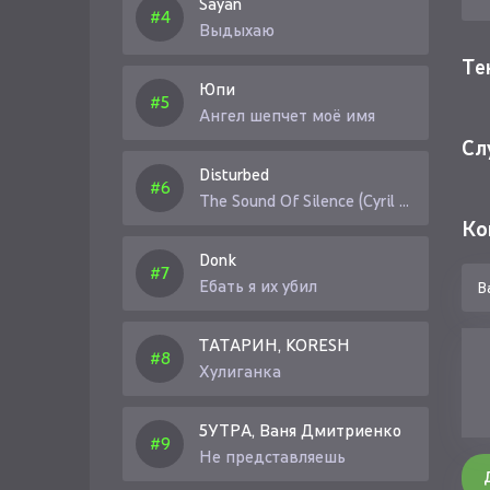
Sayan
Выдыхаю
Те
Юпи
Ангел шепчет моё имя
Сл
Disturbed
The Sound Of Silence (Cyril Riley Remix)
Ко
Donk
Ебать я их убил
ТАТАРИН, KORESH
Хулиганка
5УТРА, Ваня Дмитриенко
Не представляешь