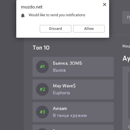
muzdo.net
Would like to send you notifications
Discard
Allow
Топ 10
Музд
Ay
Бьянка, ЗОМБ
Вызов
May Wave$
Euphoria
Avraam
В танце кружим