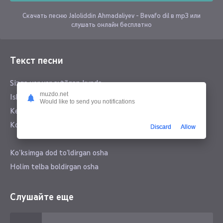
Скачать песню Jaloliddin Ahmadaliyev - Bevafo dil в mp3 или
слушать онлайн бесплатно
Текст песни
Sizga yor yor aytilgan kunda
muzdo.net
Ishqqa qalbdan qabr o'yganman
Would like to send you notifications
Kechib sizdek baxti butundan
Ko'changizga kirmay qoyganman
Discard
Allow
Ko'ksimga dod to'ldirgan osha
Holim telba boldirgan osha
Ilk ishqimni o'ldirgan osha
Ko'changizga kirmay qoyganman
Слушайте еще