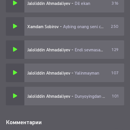
Jaloliddin Ahmadaliyev
-
Dil ekan
3:16
Xamdam Sobirov
-
Aybing onang seni chiroyli tuqqan
2:50
Jaloliddin Ahmadaliyev
-
Endi sevmasam kerak
1:29
Jaloliddin Ahmadaliyev
-
Yalinmayman
1:07
Jaloliddin Ahmadaliyev
-
Dunyoyingdan xafaman dunyo
1:01
Комментарии