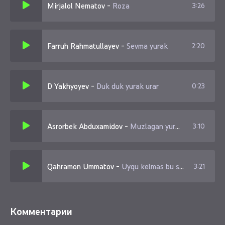
Mirjalol Nematov
-
Roza
3:26
U sof sevgimni bilmadi
Sevdim dedi ishongandim
So'ng ketmoqqa or qilmadi
Farruh Rahmatullayev
-
Sevma yurak
2:20
Ko'rsatdi kun kelib baxtlar
Uchdi osmonlarga baxtlar
D Yakhyoyev
-
Duk duk yurak urar
0:23
To'kildi orzu umidlar
Bargin to'kkandek daraxtlar
Asrorbek Abduxamidov
-
Muzlagan yurak
3:10
Qahramon Ummatov
-
Uyqu kelmas bu sevgining dastidan
3:21
Комментарии