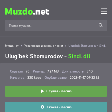
Муздо.нет
Украинские и русские песни
Ulug’bek Shomurodov - Sindi dil
Ulug’bek Shomurodov -
Sindi dil
Слушали:
76
Размер:
7.27 MB
Длительность:
3:10
Качество:
320 kbps
Опубликовано:
2023-11-17 09:33:35
Слушать песню
Скачать песню