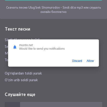
Скачать песню Ulug’bek Shomurodov - Sindi dil в mp3 или слушать
онлайн бесплатно
Текст песни
Sindi dil vayrona bo'ldi
muzdo.net
Sevgidan hayrona bo'ldi
Would like to send you notifications
Ming afsuski ko'ngil emas
To'lgan shu paymona bo'ldi
Discard
Allow
Og'riqlardan toldi yurak
O'zin urib soldi yurak
Bir bevafo yor dastidan
Telba bo'lib qoldi yurak
Слушайте еще
Yorga so'zlar kor qilmadi