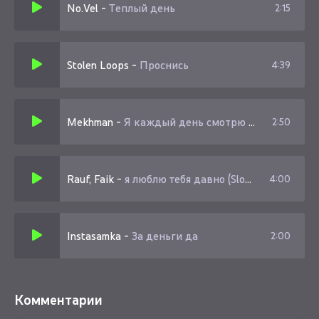
No.Vel
-
Теплый день
2:15
Stolen Loops
-
Проснись
4:39
Mekhman
-
Я каждый день смотрю в глаза как
2:50
Rauf, Faik
-
я люблю тебя давно (Slowed)
4:00
Instasamka
-
За деньги да
2:00
Комментарии