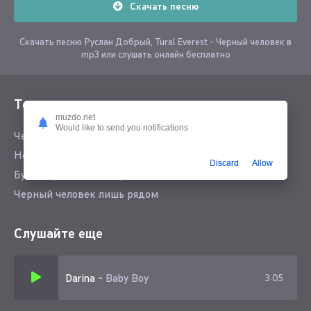
Скачать песню
Скачать песню Руслан Добрый, Tural Everest - Черный человек в
mp3 или слушать онлайн бесплатно
Текст песни
muzdo.net
Would like to send you notifications
Черный человек лишь рядом
Не отравит меня он ядом
Discard
Allow
Будет предан не навредит некогда
Черный человек лишь рядом
Слушайте еще
Darina
-
Baby Boy
3:05