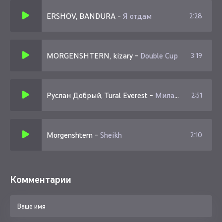
ERSHOV, BANDURA
-
Я отдам
2:28
MORGENSHTERN, kizary
-
Double Cup
3:19
Руслан Добрый, Tural Everest
-
Милая держи
2:51
Morgenshtern
-
Sheikh
2:10
Комментарии